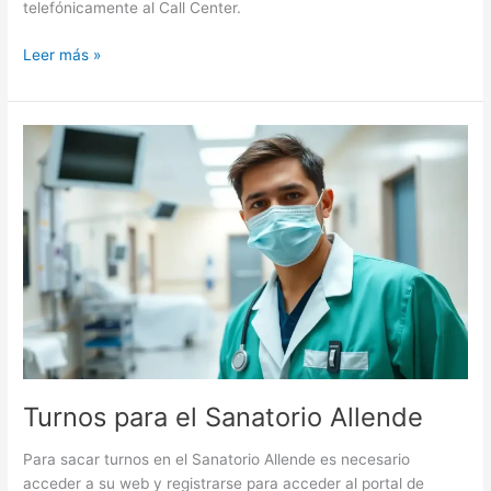
telefónicamente al Call Center.
OSEP
Leer más »
Turnos
online,
0800
y
mi
OSEP
Turnos para el Sanatorio Allende
Para sacar turnos en el Sanatorio Allende es necesario
acceder a su web y registrarse para acceder al portal de