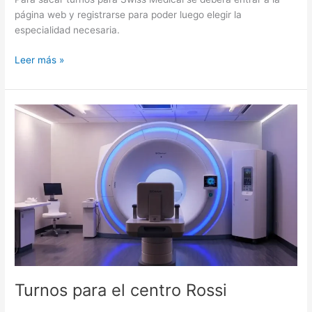
página web y registrarse para poder luego elegir la
especialidad necesaria.
Turnos
Leer más »
para
Swiss
Medical
Turnos para el centro Rossi