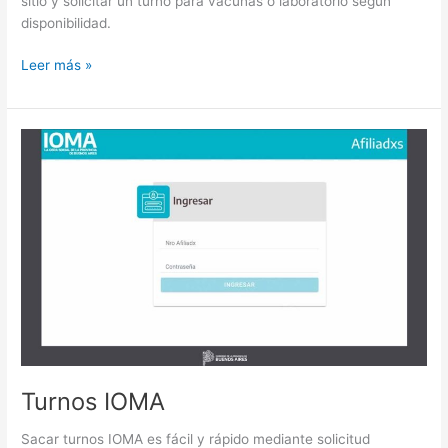
sitio y solicitar un turno para vacunas o laboratorio según
disponibilidad.
Turnos
Leer más »
para
Stamboulian
Turnos IOMA
Sacar turnos IOMA es fácil y rápido mediante solicitud