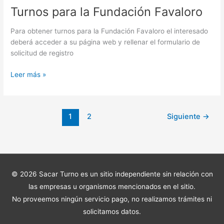
Turnos para la Fundación Favaloro
Para obtener turnos para la Fundación Favaloro el interesado
deberá acceder a su página web y rellenar el formulario de
solicitud de registro
Turnos
Leer más »
para
la
Fundación
1
2
Siguiente
→
Favaloro
© 2026
Sacar Turno
es un sitio independiente sin relación con
las empresas u organismos mencionados en el sitio.
No proveemos ningún servicio pago, no realizamos trámites ni
solicitamos datos.