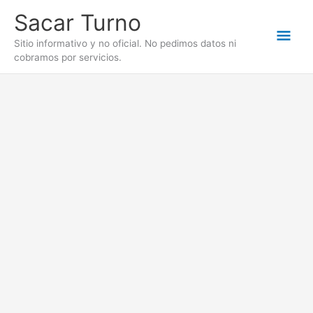
Ir
Sacar Turno
al
Men
contenido
Sitio informativo y no oficial. No pedimos datos ni
cobramos por servicios.
prin