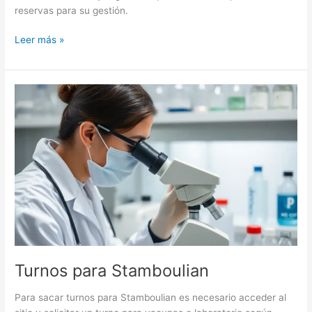
reservas para su gestión.
Turnos
Leer más »
para
el
Sanatorio
Allende
Turnos para Stamboulian
Para sacar turnos para Stamboulian es necesario acceder al