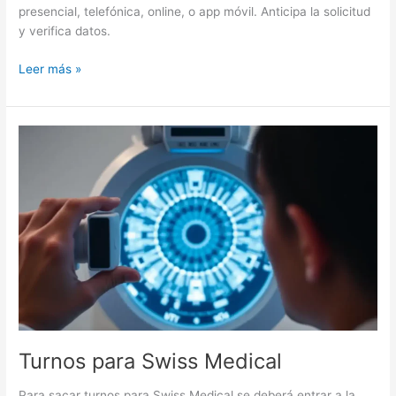
presencial, telefónica, online, o app móvil. Anticipa la solicitud
y verifica datos.
Turnos
Leer más »
IOMA
Turnos para Swiss Medical
Para sacar turnos para Swiss Medical se deberá entrar a la