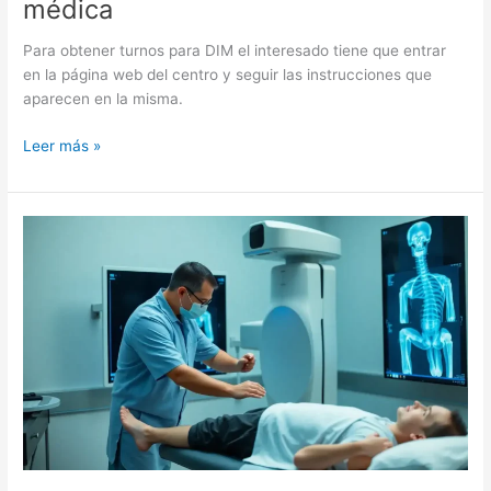
médica
Para obtener turnos para DIM el interesado tiene que entrar
en la página web del centro y seguir las instrucciones que
aparecen en la misma.
DIM
Leer más »
turnos.
Imágenes
y
atención
médica