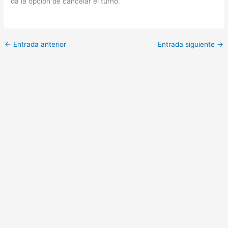
da la opción de cancelar el turno.
←
Entrada anterior
Entrada siguiente
→